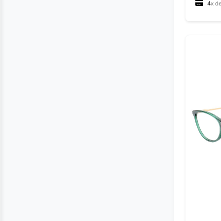
4
x d