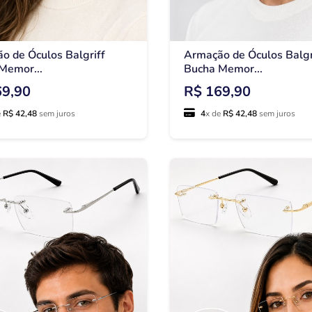
o de Óculos Balgriff
Armação de Óculos Balgr
Memor...
Bucha Memor...
69,90
R$ 169,90
e
R$ 42,48
sem juros
4
x de
R$ 42,48
sem juros