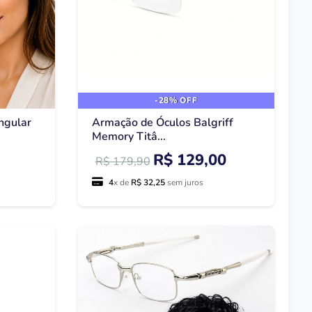
-28% OFF
ngular
Armação de Óculos Balgriff
Memory Titâ...
R$ 129,00
R$ 179,90
4
x de
R$ 32,25
sem juros