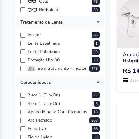
Creme
Oval
17
76
Creme e Preto
Borboleta
30
1
Dourado
Balgriff - Sem Aro
91
26
Tratamento da Lente
Dourado e Cinza
Hexagonal
23
1
Incolor
Dourado e Marrom
Óculos Clip-On
86
4
7
Lente Espelhada
Dourado e Preto
4
1
Lente Polarizada
Dourado e Verde
23
1
Armaçã
Proteção UV400
Floral
Balgriff
20
8
Sem tratamento - Incolor
475
R$ 1
4
x d
Características
2 em 1 (Clip-On)
23
4 em 1 (Clip-On)
6
Apoio do nariz: Com Plaquetas
18
Aro Fechado
868
Esportivo
55
Fio de Nylon
33