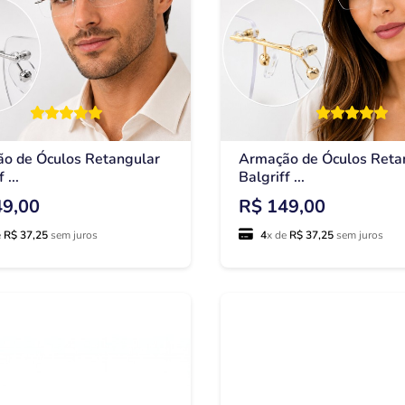
o de Óculos Retangular
Armação de Óculos Reta
 ...
Balgriff ...
49,00
R$ 149,00
e
R$ 37,25
sem juros
4
x de
R$ 37,25
sem juros