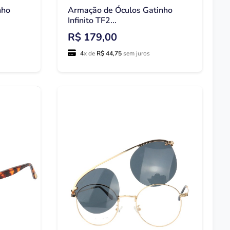
nho
Armação de Óculos Gatinho
Infinito TF2...
R$ 179,00
4
x de
R$ 44,75
sem juros