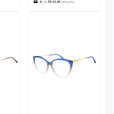
4
x de
R$ 42,48
sem juros