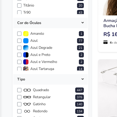
Titânio
20
Tr90
43
Armaçã
Cor do Óculos
Bucha 
R$ 1
Amarelo
1
Azul
77
4
x d
Azul Degrade
21
Azul e Preto
2
Azul e Vermelho
2
Azul Tartaruga
14
Branco
8
Tipo
Caramelo
5
Cinza
Quadrado
447
37
Cinza e Rosa
Retangular
376
3
Cinza e Verde
Gatinho
140
1
Colorido
Redondo
134
1