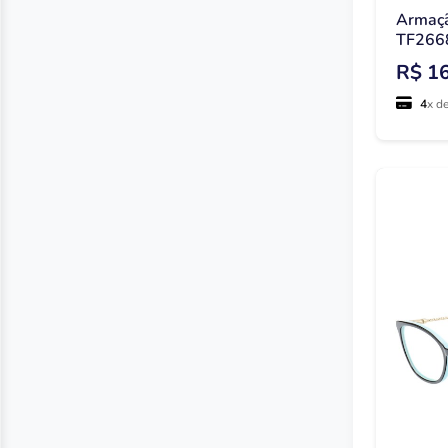
Armaçã
TF266
R$ 1
4
x d