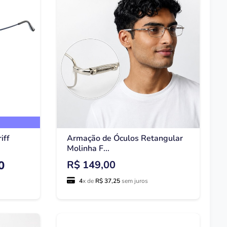
iff
Armação de Óculos Retangular
Molinha F...
0
R$ 149,00
4
x de
R$ 37,25
sem juros