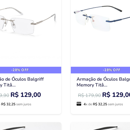
-28% OFF
-28% OFF
o de Óculos Balgriff
Armação de Óculos Balgr
 Titâ...
Memory Titâ...
R$ 129,00
R$ 129,0
9,90
R$ 179,90
e
R$ 32,25
sem juros
4
x de
R$ 32,25
sem juros