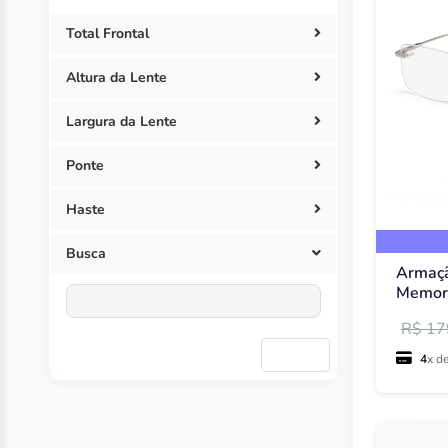
Fio de Nylon (Meio aro)
70
Total Frontal
Mola 180º na Haste
31
Mola 360º na Haste
6
Altura da Lente
Mola nas Hastes
608
Largura da Lente
Óculos de Proteção
1
Ponte com Plaquetas
269
Ponte
Sem Aro (Balgriff)
100
Haste
Busca
Armaçã
Memory
R$ 17
Limpar
4
x d