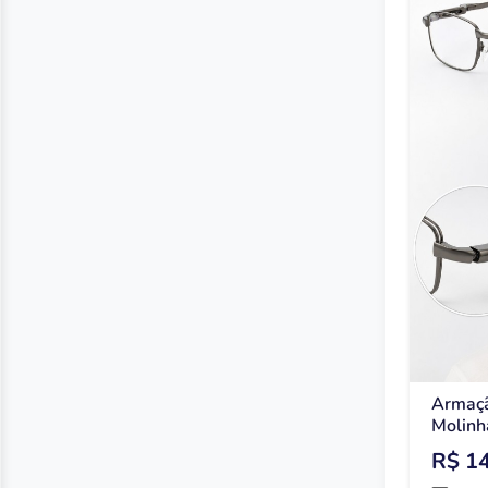
Armaçã
Molinha
R$ 1