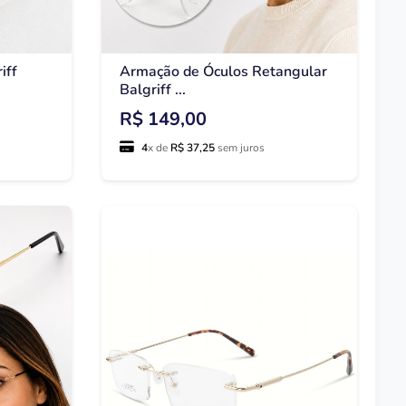
iff
Armação de Óculos Retangular
Balgriff ...
R$ 149,00
4
x de
R$ 37,25
sem juros