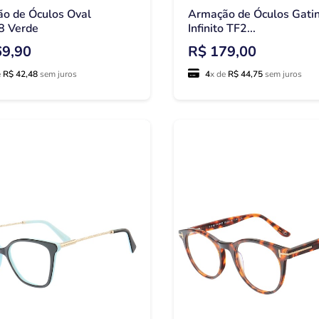
o de Óculos Oval
Armação de Óculos Gati
8 Verde
Infinito TF2...
69,90
R$ 179,00
e
R$ 42,48
sem juros
4
x de
R$ 44,75
sem juros