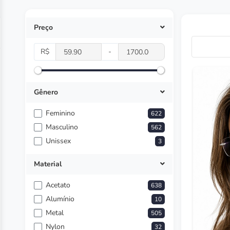
Preço
R$
-
Gênero
Feminino
622
Masculino
562
Unissex
3
Material
Acetato
638
Alumínio
10
Metal
505
Nylon
32